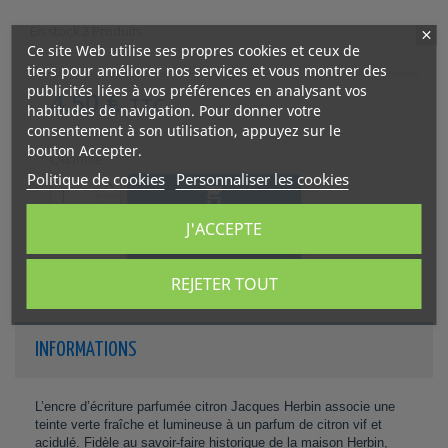
En stock
2 Produits
Ce site Web utilise ses propres cookies et ceux de
tiers pour améliorer nos services et vous montrer des
publicités liées à vos préférences en analysant vos
4,50 €
TTC
habitudes de navigation. Pour donner votre
consentement à son utilisation, appuyez sur le
bouton Accepter.
Quantité
Politique de cookies
Personnaliser les cookies

J'ACCEPTE
Ajouter au panier
REJETER TOUT
INFORMATIONS
L’encre d’écriture parfumée citron Jacques Herbin associe une
teinte verte fraîche et lumineuse à un parfum de citron vif et
acidulé. Fidèle au savoir-faire historique de la maison Herbin,