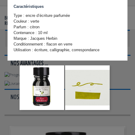
Caractéristiques
Type : encre d’écriture parfumée
©
©
BOUTIQUE AGRÉÉE WATERMAN
- VENTE DE STYLOS WATERMAN
,
Couleur : verte
RECHARGES, ÉTUIS ET PARURES
Parfum : citron
Contenance : 10 ml
CATÉGORIES
Marque : Jacques Herbin
Conditionnement : flacon en verre
Utilisation : écriture, calligraphie, correspondance
NOS AVANTAGES ...
NOS PAIEMENTS ...