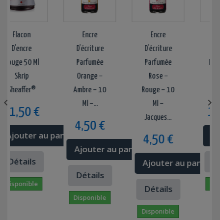
Flacon
Encre
Encre
Fla
D'encre
D’écriture
D’écriture
D'en
ouge 50 Ml
Parfumée
Parfumée
Rouge 
Skrip
Orange –
Rose –
Skr
Sheaffer®
Ambre – 10
Rouge – 10
Sheaf


Ml –...
Ml –
1,50 €
11,5
Jacques...
4,50 €
Ajouter au panier
Ajou
4,50 €
Ajouter au panier
Détails
Déta
Ajouter au panier
Détails
isponible
Dispo
Détails
Disponible
Disponible