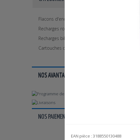
Flacons d'encre
Recharges rollers (+gel)
Recharges billes
Cartouches d'encre
NOS AVANTAGES ...
NOS PAIEMENTS ...

EAN pièce : 3188550130488