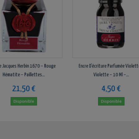
0 – Rouge
Encre D’écriture Parfumée Violette –
Encre 
s...
Violette – 10 Ml –...
4,50 €
Disponible