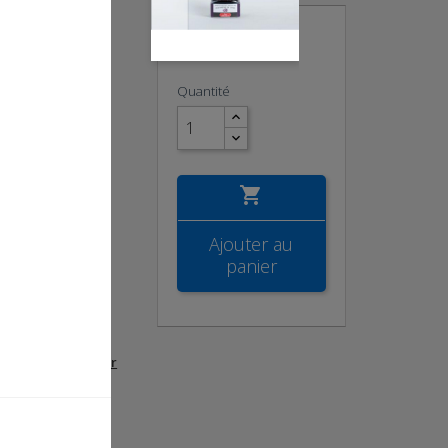
8,75 €
OUSSIÈRE DE
TTC
BIN®
Quantité
550130488
3619076513
8551130487

 Herbin
re de lune
Ajouter au
on
panier
 : flacon verre
 30
ur stylo
g
er
un convertisseur
ilisation
 soignée