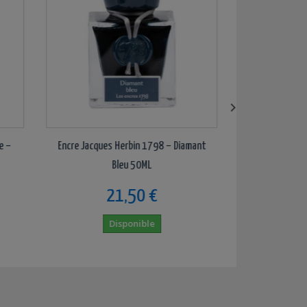

Jacques Herbin 1798 – Diamant
Encre Jacques Herbin 1670 – Roug
Bleu 50ML
Hématite – Paillettes...
21,50 €
21,50 €
Disponible
Disponible