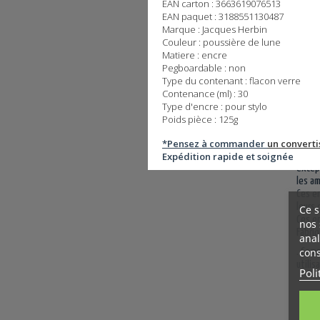
EAN carton : 3663619076513
EAN paquet : 3188551130487
Marque : Jacques Herbin
Couleur : poussière de lune
Matiere : encre
Pegboardable : non
Type du contenant : flacon verre
Contenance (ml) : 30
INF
Type d'encre : pour stylo
Poids pièce : 125g
*Pensez à commander
un converti
Cette 
Expédition rapide et soignée
couran
except
les am
Ces en
leurs 
Ce s
Ces en
nos 
Fabriq
anal
cons
. Com
utilis
Poli