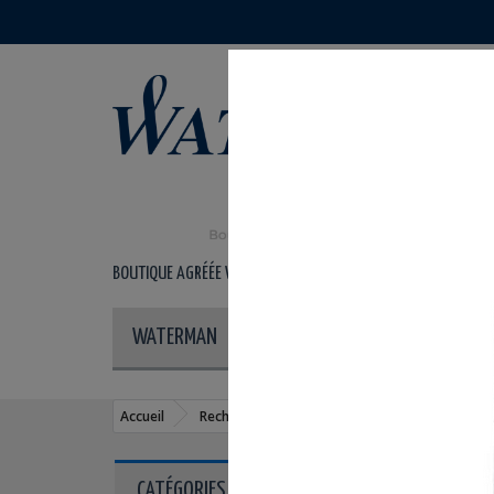
©
BOUTIQUE AGRÉÉE WATERMAN
- VENTE DE STYLOS WATERMAN
WATERMAN
STYLOS
RECHARGES
Accueil
Recharges
Flacons d'encre
Flacon d
CATÉGORIES