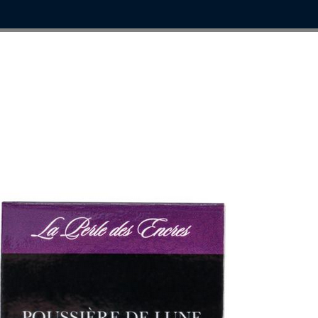

©
, RECHARGES, ÉTUIS ET PARURES
PIÈCES DÉTACHÉES
'encre poussière de lune 30 ml J. Herbin®