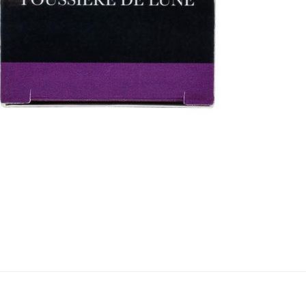
FLACON D'ENCRE P
LUNE 30 ML J. HER
Reference
13048T
EAN pièce : 3188
EAN carton : 366
EAN paquet : 318
Marque : Jacques
Couleur : poussiè
Matiere : encre
Pegboardable : n
Type du contenant
Contenance (ml) :
Type d'encre : po
Poids pièce : 125
*Pensez à command
pour une meilleure ut
Expédition rapide et
