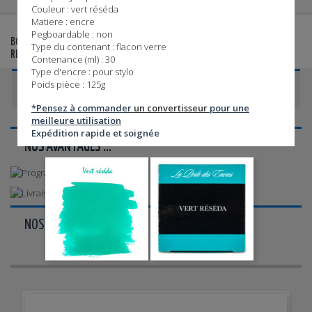
Couleur : vert réséda
Matiere : encre
Pegboardable : non
©
©
BOUTIQUE AGRÉÉE WATERMAN
- VENTE DE STYLOS WATERMAN
,
Type du contenant : flacon verre
RECHARGES, ÉTUIS ET PARURES
Contenance (ml) : 30
Type d'encre : pour stylo
Poids pièce : 125g
CATÉGORIES
*Pensez à commander
un convertisseur
pour une
meilleure utilisation
Expédition rapide et soignée
NOS AVANTAGES ...
NOS PAIEMENTS ...