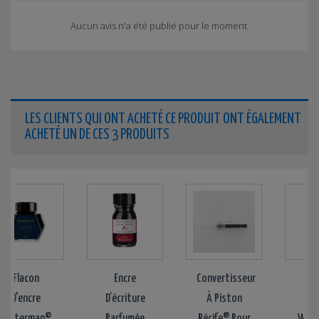
Aucun avis n'a été publié pour le moment.
LES CLIENTS QUI ONT ACHETÉ CE PRODUIT ONT ÉGALEMENT
ACHETÉ UN DE CES 3 PRODUITS
Flacon
Encre
Convertisseur
Flac
D'encre
D’écriture
À Piston
D'enc
terman©
Parfumée
Récife® Pour
Waterm