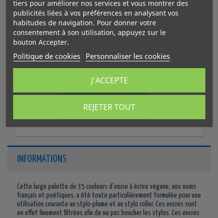
tiers pour améliorer nos services et vous montrer des
En stock
4 Produits
publicités liées à vos préférences en analysant vos
habitudes de navigation. Pour donner votre
consentement à son utilisation, appuyez sur le
8,75 €
TTC
bouton Accepter.
Politique de cookies
Personnaliser les cookies
Quantité
J'ACCEPTE

Ajouter au panier
REJETER TOUT
INFORMATIONS
Cette large palette de 35 couleurs d'encre à écrire végane, aux noms
français et poétiques, a été toute particulièrement formulée pour une
utilisation courante au stylo-plume et au stylo roller. Ces encres sont
en effet finement filtrées afin de ne pas boucher les stylos. Ces encres