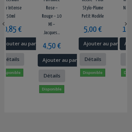
ir Intense
Rose –
Stylo-Plume
Noir Int
50ml
Rouge – 10
Petit Modèle
50m


Ml –
0,85 €
5,00 €
10,8
Jacques...
jouter au panier
Ajouter au panier
Ajout
4,50 €
étails
Détails
Déta
Ajouter au panier
sponible
Disponible
Dispon
Détails
Disponible