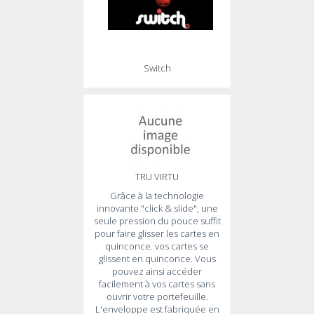
Switch
TRU VIRTU
Grâce à la technologie
innovante "click & slide", une
seule pression du pouce suffit
pour faire glisser les cartes en
quinconce. vos cartes se
glissent en quinconce. Vous
pouvez ainsi accéder
facilement à vos cartes sans
ouvrir votre portefeuille.
L'enveloppe est fabriquée en