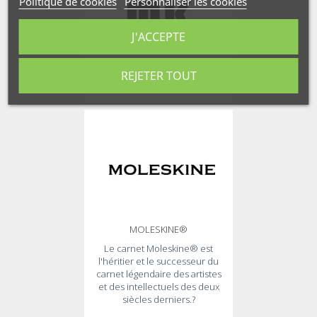
Politique de cookies
Personnaliser les cookies
J'ACCEPTE
REJETER TOUT
MK DESIGN
MOLESKINE®
Le carnet Moleskine® est
l'héritier et le successeur du
carnet légendaire des artistes
et des intellectuels des deux
siècles derniers.?