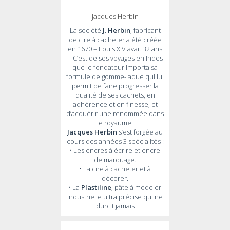
Jacques Herbin
La société
J. Herbin
, fabricant
de cire à cacheter a été créée
en 1670 – Louis XIV avait 32 ans
– C’est de ses voyages en Indes
que le fondateur importa sa
formule de gomme-laque qui lui
permit de faire progresser la
qualité de ses cachets, en
adhérence et en finesse, et
d’acquérir une renommée dans
le royaume.
Jacques
Herbin
s’est forgée au
cours des années 3 spécialités :
• Les encres à écrire et encre
de marquage.
• La cire à cacheter et à
décorer.
• La
Plastiline
, pâte à modeler
industrielle ultra précise qui ne
durcit jamais