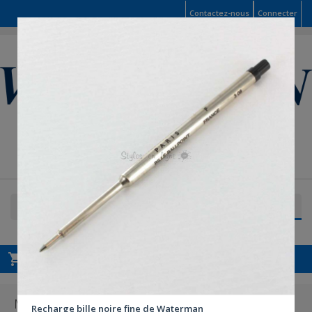
Contactez-nous
Connecter

Panier
shopping_cart
Vide
MENU

Recharge bille noire fine de Waterman