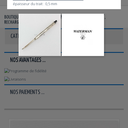
épaisseur du trait : 0,5 mm
©
©
BOUTIQUE AGRÉÉE WATERMAN
- VENTE DE STYLOS WATERMAN
,
RECHARGES, ÉTUIS ET PARURES
CATÉGORIES
NOS AVANTAGES ...
NOS PAIEMENTS ...