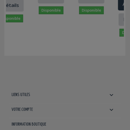
Ajout
étails
Disponible
Disponible
sponible
Détai
Dispon

LIENS UTILES

VOTRE COMPTE
INFORMATION BOUTIQUE