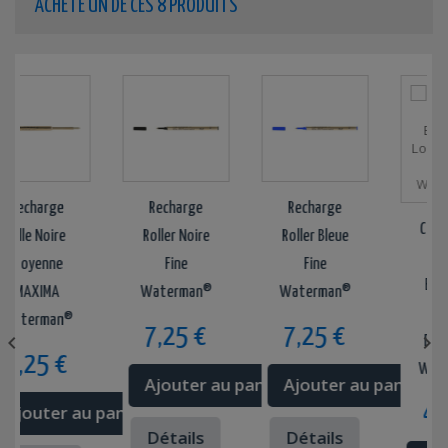
ACHETÉ UN DE CES 8 PRODUITS
echarge
Recharge
Recharge
Cartou
lle Noire
Roller Noire
Roller Bleue
Bleue
oyenne
Fine
Fine
Effaçab
MAXIMA
Waterman®
Waterman®
Longu
terman®
7,25 €
7,25 €


Boite D
,25 €
Waterm
Ajouter au panier
Ajouter au panier
4,50
jouter au panier
Détails
Détails