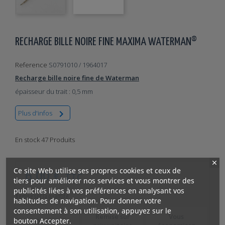
RECHARGE BILLE NOIRE FINE MAXIMA WATERMAN®
Reference
S0791010 / 1964017
Recharge bille noire fine de Waterman
épaisseur du trait : 0,5 mm

Plus d'infos
En stock
47 Produits
Ce site Web utilise ses propres cookies et ceux de
6,00 €
TTC
tiers pour améliorer nos services et vous montrer des
publicités liées à vos préférences en analysant vos
Remise sur la quantité
habitudes de navigation. Pour donner votre
consentement à son utilisation, appuyez sur le
Remise sur
Vous
bouton Accepter.
Quantité