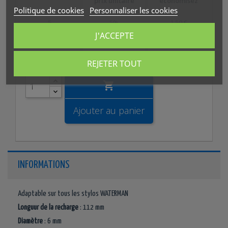
prix unitaire
économisez
Politique de cookies
Personnaliser les cookies
5
5%
1,50 €
J'ACCEPTE
10
10%
6,00 €
REJETER TOUT
Quantité

Ajouter au panier
INFORMATIONS
Adaptable sur tous les stylos WATERMAN
Longuur de la recharge
: 112 mm
Diamètre
: 6 mm