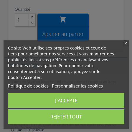
Quantité

Ajouter au panier
Ce site Web utilise ses propres cookies et ceux de
tiers pour améliorer nos services et vous montrer des
publicités liées à vos préférences en analysant vos
INFORMATIONS
habitudes de navigation. Pour donner votre
consentement à son utilisation, appuyez sur le
bouton Accepter.
- Corps du Stylo en laque brillante bleue claire et capuchon en laque
Politique de cookies
Personnaliser les cookies
bleue plus foncée, silhouette fine
- Capuchon biseauté avec clip à double branche finition plaqué or
J'ACCEPTE
- Poids : 20 g - Diamètre : 1 cm - Longueur 13,6 cm
- Livré dans son écrin cadeau haut de gamme avec sa recharge roller
REJETER TOUT
Waterman®
- Fabriqué en France, grâce au savoir-faire de Waterman avec plus de
130 ans d'expérience