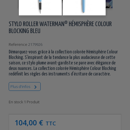
STYLO ROLLER WATERMAN® HÉMISPHÈRE COLOUR
BLOCKING BLEU
Reference
2179926
Démarquez-vous grâce à la collection colorée Hémisphère Colour
Blocking. S’inspirant de la tendance la plus audacieuse de cette
saison, ce stylo plume avant-gardiste se pare avec élégance de
deux nuances. La collection colorée Hémisphère Colour Blocking
redéfinit les règles des instruments d’écriture de caractère.

Plus d'infos
En stock
1 Produit
104,00 €
TTC