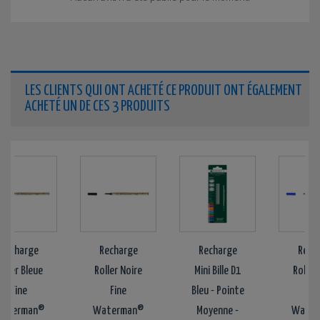
LES CLIENTS QUI ONT ACHETÉ CE PRODUIT ONT ÉGALEMENT
ACHETÉ UN DE CES 3 PRODUITS
e
Recharge
Recharge
Recharge
eue
Roller Noire
Mini Bille D1
Roller Bleue
Fine
Bleu - Pointe
Fine
n®
Waterman®
Moyenne -
Waterman®