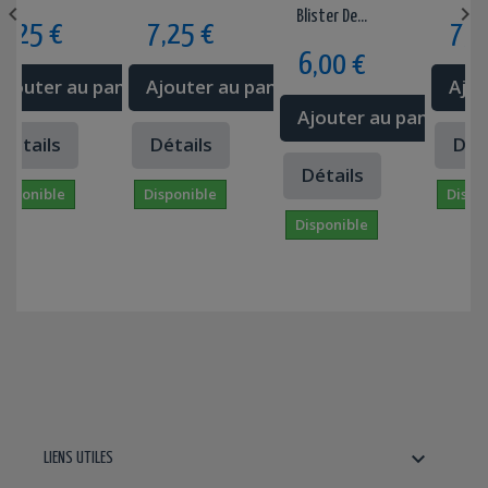


Blister De...
 €
7,25 €
7,25 €
6,00 €
r au panier
Ajouter au panier
Ajouter a
Ajouter au panier
ls
Détails
Détails
Détails
le
Disponible
Disponible
Disponible

LIENS UTILES