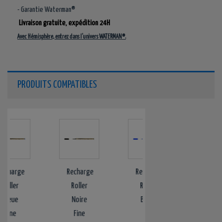
- Garantie Waterman®
Livraison gratuite, expédition 24H
Avec Hémisphère, entrez dans l'univers WATERMAN®.
PRODUITS COMPATIBLES
e
Recharge
Recharge
Recharge
Roller
Roller
Roller
Noire
Bleue
Noire
Fine
Fine
Fine