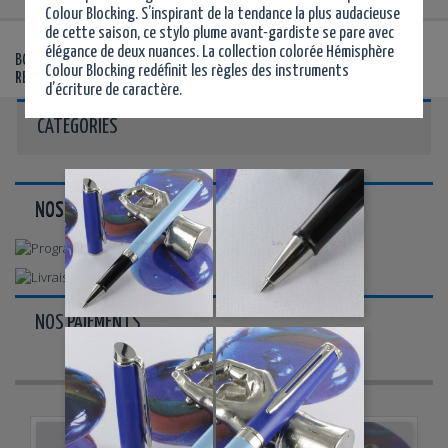
Colour Blocking. S’inspirant de la tendance la plus audacieuse
de cette saison, ce stylo plume avant-gardiste se pare avec
élégance de deux nuances. La collection colorée Hémisphère
©
©
BOUTIQUE AGRÉÉE WATERMAN
- VENTE DE STYLOS WATERMAN
,
Colour Blocking redéfinit les règles des instruments
RECHARGES, ÉTUIS ET PARURES
d’écriture de caractère.
CATÉGORIES
NOS AVANTAGES ...
NOS PAIEMENTS ...