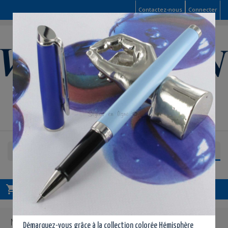
Contactez-nous
Connecter

Panier
shopping_cart
Vide
MENU

Démarquez-vous grâce à la collection colorée Hémisphère