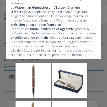
Waterman.
Le
Waterman Hémisphère – L’Édition Discrète
(référence 2217949)
est un stylo roller au design subtil,
©
©
BOUTIQUE AGRÉÉE WATERMAN
- VENTE DE STYLOS WATERMAN
,
élégant et parfaitement équilibré. Son style minimaliste
RECHARGES, ÉTUIS ET PARURES
incarne l’essence de la marque Waterman :
sobriété,
précision et excellence française
.
L’écriture est
fluide, contrôlée et agréable
, grâce à la
CATÉGORIES
technologie rollerball Waterman. Son format fin permet une
excellente prise en main
, idéale au bureau comme pour
les déplacements. C’est un stylo fait pour signer, écrire et
inspirer - sans ostentation, mais avec caractère.
NOS AVANTAGES ...
L’Édition Discrète porte bien son nom : une pièce au style
silencieux, mais qui ne laisse personne indifférent.
NOS PAIEMENTS ...