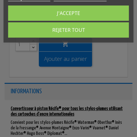
J'ACCEPTE
5,00 €
TTC
REJETER TOUT
Quantité

Ajouter au panier
INFORMATIONS
Convertisseur à piston Récife® pour tous les stylos-plumes utilisant
des cartouches d'encre internationales
Convient pour les stylos-plumes Récife® Waterman
®
Oberthur® Inès
de la Fressange® Avenue Montaigne® Enzo Varini® Vuarnet® Daniel
Hechter® Hugo Boss
® Diplomat
®...