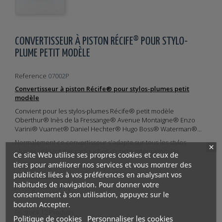
CONVERTISSEUR À PISTON RÉCIFE® POUR STYLO-
PLUME PETIT MODÈLE
Reference
07002P
Convertisseur à piston Récife® pour stylos-plumes petit
modèle
Convient pour les stylos-plumes
Récife® petit modèle
Oberthur® Inès de la Fressange® Avenue Montaigne® Enzo
Varini® Vuarnet® Daniel Hechter® Hugo Boss
® Waterman®...
Normalement ce convertisseur s'adapte sur tous les stylos
plumes utilisant des cartouches d'encre internationales.
Ce site Web utilise ses propres cookies et ceux de
tiers pour améliorer nos services et vous montrer des
Taille : 56 mm
publicités liées à vos préférences en analysant vos
habitudes de navigation. Pour donner votre

Plus d'infos
consentement à son utilisation, appuyez sur le
bouton Accepter.
En stock
12 Produits
Politique de cookies
Personnaliser les cookies