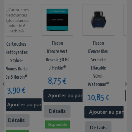
Flacon
Flacon
Rec
Cartouches
D'encre Vert
D'encre Bleu
Rolle
Nettoyantes
Réséda 30 Ml
Sérénité
F
Stylos-
J. Herbin®
Effaçable
Wate
Plumes Boite
50ml -
De 6 Herbin®
8,75 €
7,


Waterman©
3,90 €
Ajouter au panier
Ajo
10,85 €
Ajouter au panier
Détails
Dét
Ajouter au panier
r
Détails
Disponible
Disp
Détails